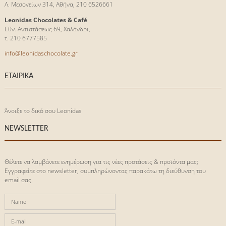
Λ. Μεσογείων 314, Αθήνα, 210 6526661
Leonidas Chocolates & Café
Εθν. Αντιστάσεως 69, Χαλάνδρι,
τ. 210 6777585
info@leonidaschocolate.gr
ΕΤΑΙΡΙΚΑ
Άνοιξε το δικό σου Leonidas
NEWSLETTER
Θέλετε να λαμβάνετε ενημέρωση για τις νέες προτάσεις & προϊόντα μας;
Eγγραφείτε στο newsletter, συμπληρώνοντας παρακάτω τη διεύθυνση του
email σας.