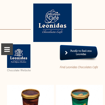
Find Leonidas Chocolates Cafe
Chocolate Website