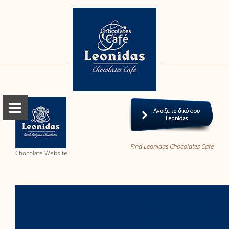
Find Leonidas Chocolates Cafe
Chocolate Website