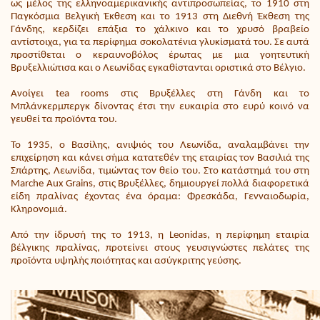
ως μέλος της ελληνοαμερικανικής αντιπροσωπείας, το 1910 στη
Παγκόσμια Βελγική Έκθεση και το 1913 στη Διεθνή Έκθεση της
Γάνδης, κερδίζει επάξια το χάλκινο και το χρυσό βραβείο
αντίστοιχα, για τα περίφημα σοκολατένια γλυκίσματά του. Σε αυτά
προστίθεται ο κεραυνοβόλος έρωτας με μια γοητευτική
Βρυξελλιώτισα και ο Λεωνίδας εγκαθίστανται οριστικά στο Βέλγιο.
Ανοίγει tea rooms στις Βρυξέλλες στη Γάνδη και το
Μπλάνκερμπεργκ δίνοντας έτσι την ευκαιρία στο ευρύ κοινό να
γευθεί τα προϊόντα του.
Το 1935, ο Βασίλης, ανιψιός του Λεωνίδα, αναλαμβάνει την
επιχείρηση και κάνει σήμα κατατεθέν της εταιρίας τον Βασιλιά της
Σπάρτης, Λεωνίδα, τιμώντας τον θείο του. Στο κατάστημά του στη
Marche Aux Grains, στις Βρυξέλλες, δημιουργεί πολλά διαφορετικά
είδη πραλίνας έχοντας ένα όραμα: Φρεσκάδα, Γενναιοδωρία,
Κληρονομιά.
Από την ίδρυσή της το 1913, η Leonidas, η περίφημη εταιρία
βέλγικης πραλίνας, προτείνει στους γευσιγνώστες πελάτες της
προϊόντα υψηλής ποιότητας και ασύγκριτης γεύσης.